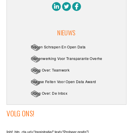
NIEUWS
Tussen Schrapen En Open Data
Samenwerking Voor Transparante Overheid
Uitleg Over: Teamwork
Haagse Feiten Voor Open Data Award
Uitleg Over: De Inbox
VOLG ONS!
[phf_btn_cta url="/registratie/" text="Probeer gratis"]