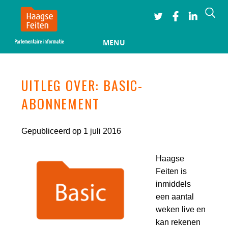
Searc
MENU
Skip to content
UITLEG OVER: BASIC-
ABONNEMENT
Gepubliceerd op 1 juli 2016
Haagse
Feiten is
inmiddels
een aantal
weken live en
kan rekenen