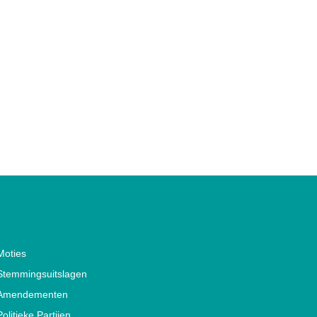
Moties
Stemmingsuitslagen
Amendementen
Politieke Partijen