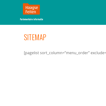
MENU
SKIP TO CONTENT
SITEMAP
[pagelist sort_column=”menu_order” exclude=”