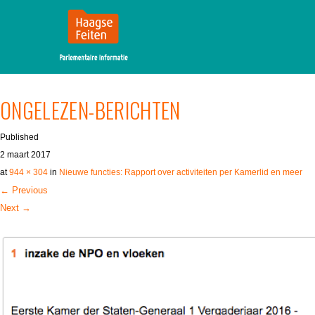
MENU
SKIP TO CONTENT
ONGELEZEN-BERICHTEN
Published
2 maart 2017
at
944 × 304
in
Nieuwe functies: Rapport over activiteiten per Kamerlid en meer
← Previous
Next →