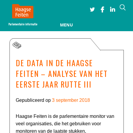
Searc
MENU
Skip to content
DE DATA IN DE HAAGSE
FEITEN – ANALYSE VAN HET
EERSTE JAAR RUTTE III
Gepubliceerd op
3 september 2018
Haagse Feiten is de parlementaire monitor van
veel organisaties, die het gebruiken voor
monitoren van de laatste stukken,