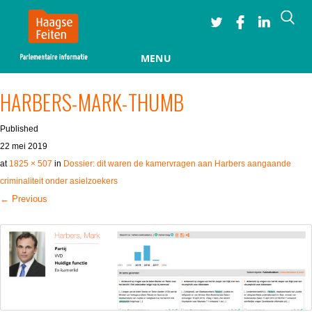
Searc
MENU
Skip to content
HARBERS-MARK-THUMB
Published
22 mei 2019
at
1825 × 507
in
Dossier: dit waren de kamervragen aan Harbers aangaande
criminaliteit onder asielzoekers
← Previous