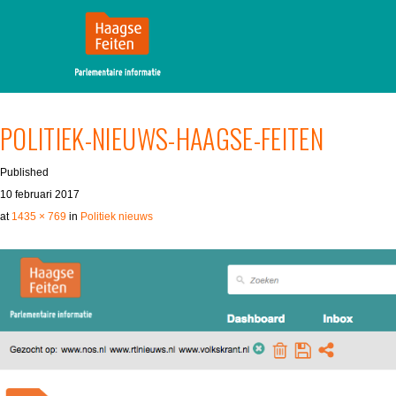
MENU
SKIP TO CONTENT
POLITIEK-NIEUWS-HAAGSE-FEITEN
Published
10 februari 2017
at
1435 × 769
in
Politiek nieuws