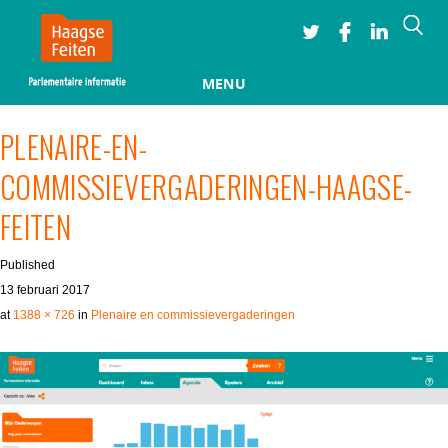
Searc
MENU
Skip to content
PLENAIRE-EN-
COMMISSIEVERGADERINGEN-HAAGSE-
FEITEN
Published
13 februari 2017
at
1388 × 726
in
Plenaire en commissievergaderingen